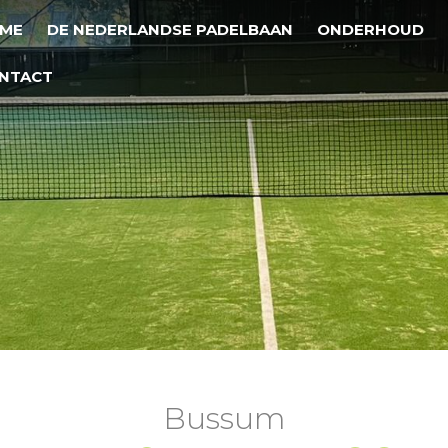
OOFDNAVIGATIE
Overslaan
ME
DE NEDERLANDSE PADELBAAN
ONDERHOUD
en
naar
NTACT
de
inhoud
gaan
Bussum