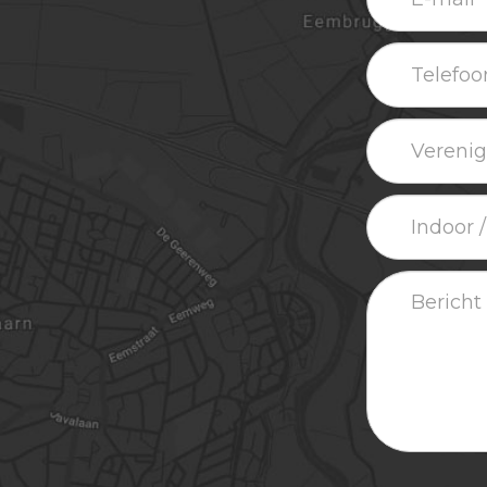
mail
Telefoonn
Vereniging
/
bedrijf
Indoor
/
outdoor
Bericht