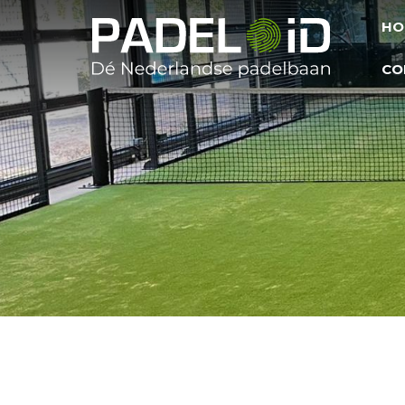
H
HO
CO