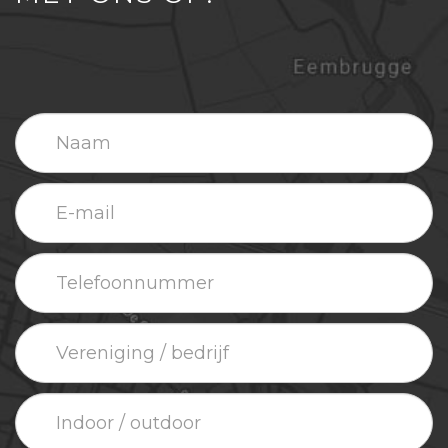
Naam
E-
mail
Telefoonnummer
Vereniging
/
bedrijf
Indoor
/