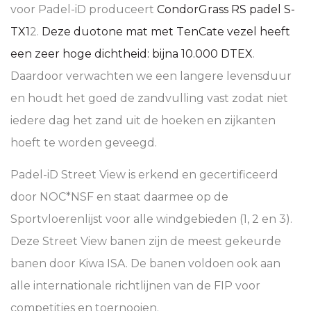
voor Padel-iD produceert
CondorGrass RS padel S-
TX1
2.
Deze duotone mat met TenCate vezel heeft
een zeer hoge dichtheid: bijna 10.000 DTEX
.
Daardoor verwachten we een langere levensduur
en houdt het goed de zandvulling vast zodat niet
iedere dag het zand uit de hoeken en zijkanten
hoeft te worden geveegd.
Padel-iD Street View is erkend en gecertificeerd
door NOC*NSF en staat daarmee op de
Sportvloerenlijst voor alle windgebieden (1, 2 en 3).
Deze Street View banen zijn de meest gekeurde
banen door Kiwa ISA. De banen voldoen ook aan
alle internationale richtlijnen van de FIP voor
competities en toernooien.