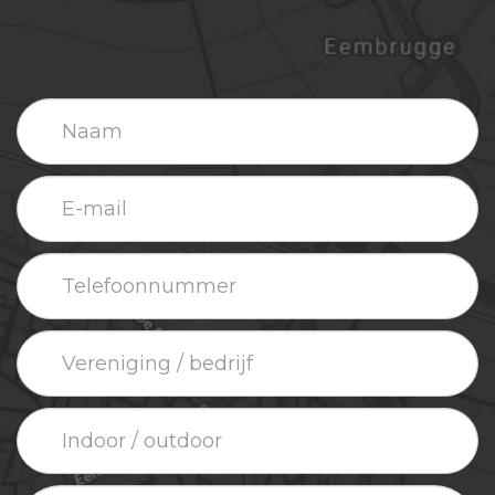
Naam
E-
mail
Telefoonnummer
Vereniging
/
bedrijf
Indoor
/
outdoor